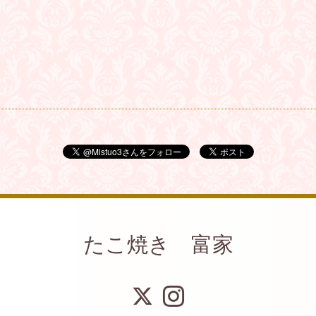
たこ焼き 富家