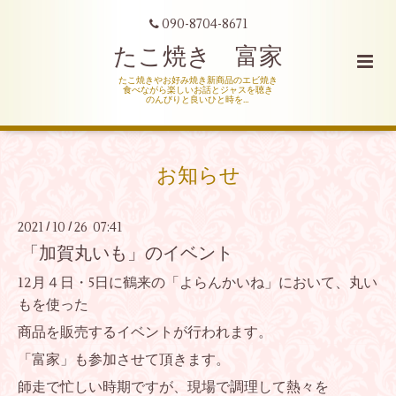
090-8704-8671
たこ焼き 富家
たこ焼きやお好み焼き新商品のエビ焼き
食べながら楽しいお話とジャスを聴き
のんびりと良いひと時を…
お知らせ
2021
10
26 07:41
/
/
「加賀丸いも」のイベント
12月４日・5日に鶴来の「よらんかいね」において、丸い
もを使った
商品を販売するイベントが行われます。
「富家」も参加させて頂きます。
師走で忙しい時期ですが、現場で調理して熱々を