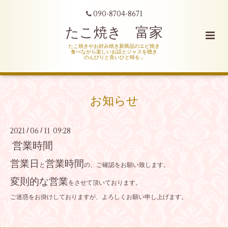
090-8704-8671
たこ焼き 富家
たこ焼きやお好み焼き新商品のエビ焼き
食べながら楽しいお話とジャスを聴き
のんびりと良いひと時を…
お知らせ
2021
06
11 09:28
/
/
営業時間
営業日
営業時間
と
の、ご確認をお願い致します。
変則的な営業
をさせて頂いております。
ご迷惑をお掛けしておりますが、よろしくお願い申し上げます。